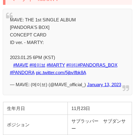
MAVE: THE 1st SINGLE ALBUM
[PANDORA'S BOX] ⠀
CONCEPT CARD
ID ver. - MARTY:
⠀
2023.01.25 6PM (KST)
⠀
#MAVE
#메이브
#MARTY
#마티
#PANDORAS_BOX
#PANDORA
pic.twitter.com/5jbvIfbk8A
— MAVE: (메이브) (@MAVE_official_)
January 13, 2023
生年月日
11月23日
サブラッパー サブダンサ
ポジション
ー