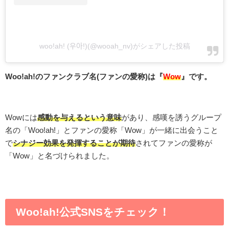
woo!ah! (우아!)(@wooah_nv)がシェアした投稿
Woo!ah!のファンクラブ名
(
ファンの愛称
)は『
Wow
』
です。
Wowには
感動を与えるという意味
があり、感嘆を誘うグループ
名の「Woo!ah!」とファンの愛称「Wow」が一緒に出会うこと
で
シナジー効果を発揮することが期待
されてファンの愛称が
「Wow」と名づけられました。
Woo!ah!公式SNSをチェック！