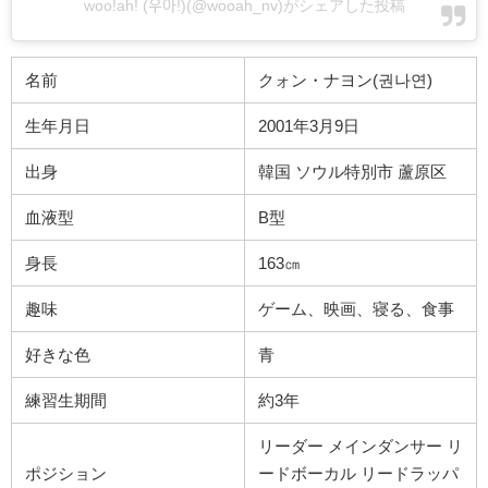
woo!ah! (우아!)(@wooah_nv)がシェアした投稿
名前
クォン・ナヨン(
권나연
)
生年月日
2001年3月9日
出身
韓国 ソウル特別市 蘆原区
血液型
B型
身長
163㎝
趣味
ゲーム、映画、寝る、食事
好きな色
青
練習生期間
約3年
リーダー メインダンサー リ
ポジション
ードボーカル リードラッパ