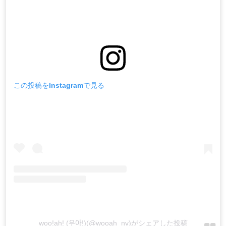
この投稿をInstagramで見る
woo!ah! (우아!)(@wooah_nv)がシェアした投稿