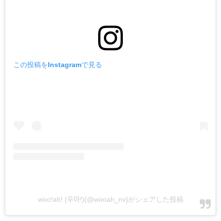
この投稿をInstagramで見る
woo!ah! (우아!)(@wooah_nv)がシェアした投稿