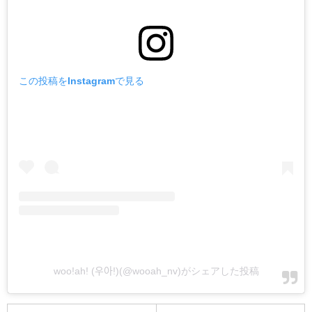
この投稿をInstagramで見る
woo!ah! (우아!)(@wooah_nv)がシェアした投稿