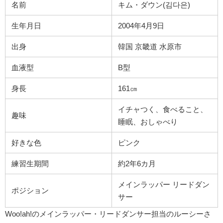
名前
キム・ダウン(
김다은
)
生年月日
2004年4月9日
出身
韓国 京畿道 水原市
血液型
B型
身長
161㎝
イチャつく、食べること、
趣味
睡眠、おしゃべり
好きな色
ピンク
練習生期間
約2年6カ月
メインラッパー リードダン
ポジション
サー
Woo!ah!のメインラッパー・リードダンサー担当のルーシーさ