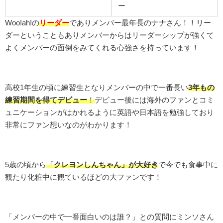
ー
Woo!ah!の
リーダー
でありメンバー最年長のナナさん！！リー
ダーということもありメンバーからは
リーダーシップが強くて
よくメンバーの面倒をみてくれる心強さ
を持っています！
高校1年生の頃に練習生となりメンバーの中で一番長い
3年もの
練習期間を得てデビュー
！
デビュー後には海外のファンとコミ
ュニケーションがはかれるように英語や日本語を勉強しており
非常にファン想いなのがわかります！
5歳の頃から
「クレヨンしんちゃん」が大好き
で今でも食事中に
観たり化粧中に観ているほどの大ファンです！
「メンバーの中で一番面白いのは誰？」との質問にミンソさん