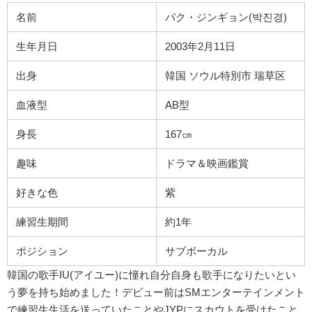
名前
パク・ジンギョン(
박진경
)
生年月日
2003年2月11日
出身
韓国 ソウル特別市 瑞草区
血液型
AB型
身長
167㎝
趣味
ドラマ＆映画鑑賞
好きな色
紫
練習生期間
約1年
ポジション
サブボーカル
韓国の歌手IU(アイユー)に憧れ自分自身も歌手になりたいとい
う夢を持ち始めました！デビュー前はSMエンターテインメント
で練習生生活を送っていたことやJYPにスカウトを受けたこと