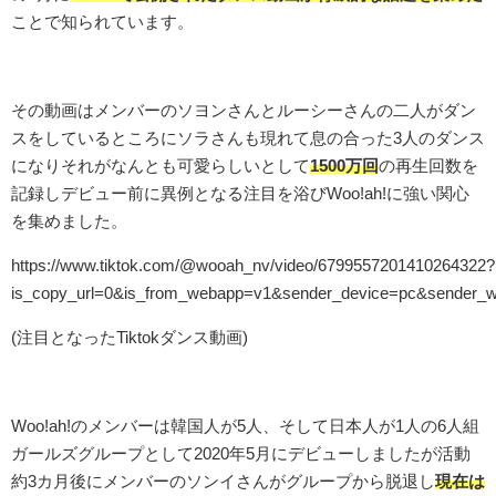
ことで知られています。
その動画はメンバーのソヨンさんとルーシーさんの二人がダン
スをしているところにソラさんも現れて息の合った3人のダンス
になりそれがなんとも可愛らしいとして
1500万回
の再生回数を
記録しデビュー前に異例となる注目を浴びWoo!ah!に強い関心
を集めました。
https://www.tiktok.com/@wooah_nv/video/6799557201410264322?
is_copy_url=0&is_from_webapp=v1&sender_device=pc&sender_
(注目となったTiktokダンス動画)
Woo!ah!のメンバーは韓国人が5人、そして日本人が1人の6人組
ガールズグループとして2020年5月にデビューしましたが活動
約3カ月後にメンバーのソンイさんがグループから脱退し
現在は